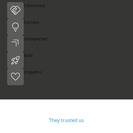
Connected
Curious
Unexpected
Bold
Empathic
They trusted us