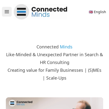
Connected Minds
🇬🇧 English
Open main menu
Connected
Minds
Like-Minded & Unexpected Partner in Search &
HR Consulting
Creating value for Family Businesses | (S)MEs
| Scale-Ups