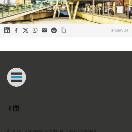
Linkedin
Facebook
X
WhatsApp
Mail
Reddit
January 24
Footer
Connected Minds
Linkedin
Facebook
© 2026 Connected Minds. All rights reserved.