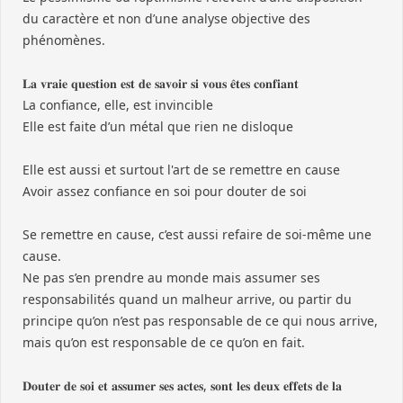
du caractère et non d’une analyse objective des
phénomènes.
𝐋𝐚 𝐯𝐫𝐚𝐢𝐞 𝐪𝐮𝐞𝐬𝐭𝐢𝐨𝐧 𝐞𝐬𝐭 𝐝𝐞 𝐬𝐚𝐯𝐨𝐢𝐫 𝐬𝐢 𝐯𝐨𝐮𝐬 𝐞̂𝐭𝐞𝐬 𝐜𝐨𝐧𝐟𝐢𝐚𝐧𝐭
La confiance, elle, est invincible
Elle est faite d’un métal que rien ne disloque
Elle est aussi et surtout l'art de se remettre en cause
Avoir assez confiance en soi pour douter de soi
Se remettre en cause, c’est aussi refaire de soi-même une
cause.
Ne pas s’en prendre au monde mais assumer ses
responsabilités quand un malheur arrive, ou partir du
principe qu’on n’est pas responsable de ce qui nous arrive,
mais qu’on est responsable de ce qu’on en fait.
𝐃𝐨𝐮𝐭𝐞𝐫 𝐝𝐞 𝐬𝐨𝐢 𝐞𝐭 𝐚𝐬𝐬𝐮𝐦𝐞𝐫 𝐬𝐞𝐬 𝐚𝐜𝐭𝐞𝐬, 𝐬𝐨𝐧𝐭 𝐥𝐞𝐬 𝐝𝐞𝐮𝐱 𝐞𝐟𝐟𝐞𝐭𝐬 𝐝𝐞 𝐥𝐚