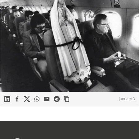
Linkedin
Facebook
X
WhatsApp
Mail
Reddit
January 3
Footer