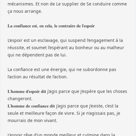
mécanismes. Et non de Le supplier de Se conduire comme
ça nous arrange.
𝐋𝐚 𝐜𝐨𝐧𝐟𝐢𝐚𝐧𝐜𝐞 𝐞𝐬𝐭, 𝐞𝐧 𝐜𝐞𝐥𝐚, 𝐥𝐞 𝐜𝐨𝐧𝐭𝐫𝐚𝐢𝐫𝐞 𝐝𝐞 𝐥’𝐞𝐬𝐩𝐨𝐢𝐫
L’espoir est un esclavage, qui suspend l’engagement à la
réussite, et soumet l’espérant au bonheur ou au malheur
qui ne dépendent pas de lui.
La confiance est une énergie, qui ne subordonne pas
l’action au résultat de l’action.
𝐋’𝐡𝐨𝐦𝐦𝐞 𝐝’𝐞𝐬𝐩𝐨𝐢𝐫 𝐝𝐢𝐭 j’agis parce que j’espère que les choses
changeront.
𝐋’𝐡𝐨𝐦𝐦𝐞 𝐝𝐞 𝐜𝐨𝐧𝐟𝐢𝐚𝐧𝐜𝐞 𝐝𝐢𝐭 j’agis parce que j’existe, c’est la
seule et meilleure façon de vivre. Si je n’agissais pas, je
mourrais de mon vivant.
L’espoir rêve d’un monde meilleur et culmine dans la