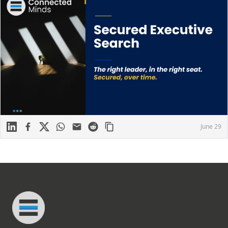
Linkedin
Facebook
X
WhatsApp
Mail
Reddit
June 29
Footer
Connected Minds