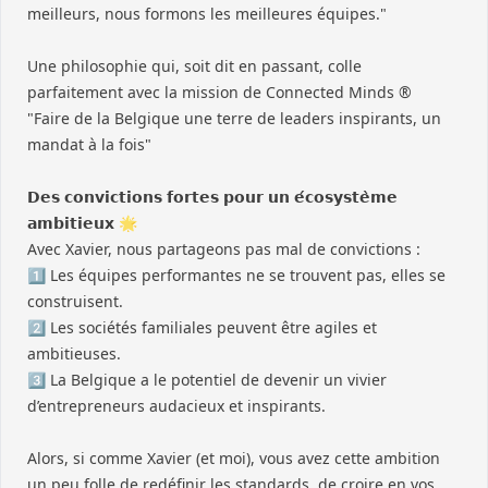
meilleurs, nous formons les meilleures équipes."
Une philosophie qui, soit dit en passant, colle
parfaitement avec la mission de
Connected Minds ®
"Faire de la Belgique une terre de leaders inspirants, un
mandat à la fois"
𝗗𝗲𝘀 𝗰𝗼𝗻𝘃𝗶𝗰𝘁𝗶𝗼𝗻𝘀 𝗳𝗼𝗿𝘁𝗲𝘀 𝗽𝗼𝘂𝗿 𝘂𝗻 𝗲́𝗰𝗼𝘀𝘆𝘀𝘁𝗲̀𝗺𝗲
𝗮𝗺𝗯𝗶𝘁𝗶𝗲𝘂𝘅 🌟
Avec Xavier, nous partageons pas mal de convictions :
1️⃣ Les équipes performantes ne se trouvent pas, elles se
construisent.
2️⃣ Les sociétés familiales peuvent être agiles et
ambitieuses.
3️⃣ La Belgique a le potentiel de devenir un vivier
d’entrepreneurs audacieux et inspirants.
Alors, si comme Xavier (et moi), vous avez cette ambition
un peu folle de redéfinir les standards, de croire en vos