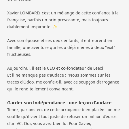
Xavier LOMBARD
, c’est un mélange de cette confiance à la
française, parfois un brin provocante, mais toujours
diablement inspirante. ✨
Avec son épouse et ses deux enfants, il entreprend en
famille, une aventure qui les a déjà menés à deux "exit"
fructueuses.
Aujourd’hui, il est le CEO et co-fondateur de
Leexi
Et il ne manque pas d’audace : "Nous sommes sur les
traces d’Odoo, me confie-t-il, avec ce soupçon d’arrogance
qui le rend tellement convaincant.
𝗚𝗮𝗿𝗱𝗲𝗿 𝘀𝗼𝗻 𝗶𝗻𝗱𝗲́𝗽𝗲𝗻𝗱𝗮𝗻𝗰𝗲 : 𝘂𝗻𝗲 𝗹𝗲𝗰̧𝗼𝗻 𝗱’𝗮𝘂𝗱𝗮𝗰𝗲
Tenez, parlons-en, de cette arrogance bien placée : on me
souffle qu’il vient tout juste de refuser un million d’euros
d’un VC. Oui, vous avez bien lu. Pour Xavier,