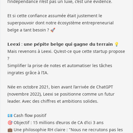
l’indépendance n’est pas un luxe, c’est une évidence.
Et si cette confiance assumée était justement le
superpouvoir dont notre écosystème entrepreneurial
belge a tant besoin ? 🚀
𝗟𝗲𝗲𝘅𝗶 : 𝘂𝗻𝗲 𝗽𝗲́𝗽𝗶𝘁𝗲 𝗯𝗲𝗹𝗴𝗲 𝗾𝘂𝗶 𝗴𝗮𝗴𝗻𝗲 𝗱𝘂 𝘁𝗲𝗿𝗿𝗮𝗶𝗻 💡
Mais revenons à Leexi. Qu’est-ce que cette startup propose
?
Simplifier la prise de notes et automatiser les tâches
ingrates grâce à l’IA.
Née en octobre 2021, bien avant l’arrivée de ChatGPT
(novembre 2022), Leexi se positionne comme un futur
leader. Avec des chiffres et ambitions solides.
💶 Cash flow positif
🎯 Objectif : 15 millions d’euros de CA d’ici 3 ans
💼 Une philosophie RH claire : "Nous ne recrutons pas les