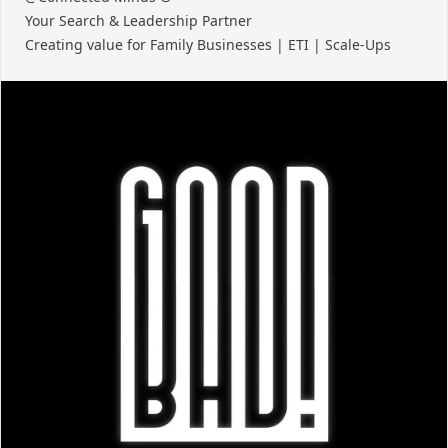
Your Search & Leadership Partner
Creating value for Family Businesses | ETI | Scale-Ups