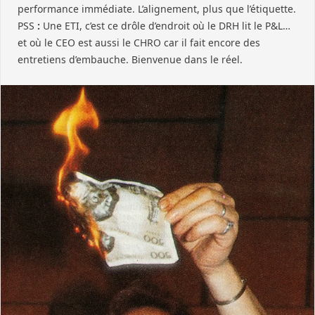
performance immédiate. L’alignement, plus que l’étiquette.
PSS
:
Une ETI, c’est ce drôle d’endroit où le DRH lit le P&L…
et où le CEO est aussi le CHRO car il fait encore des
entretiens d’embauche. Bienvenue dans le réel.