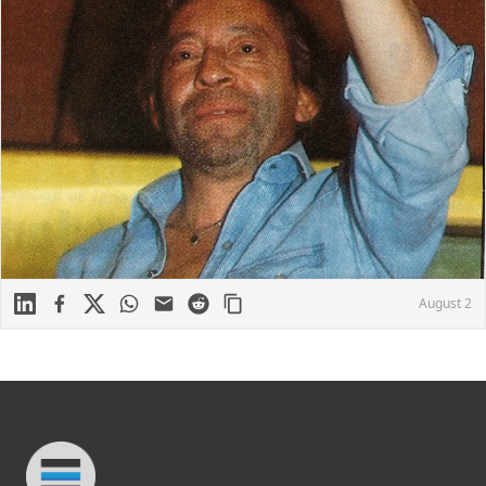
Linkedin
Facebook
X
WhatsApp
Mail
Reddit
August 2
Footer
Connected Minds