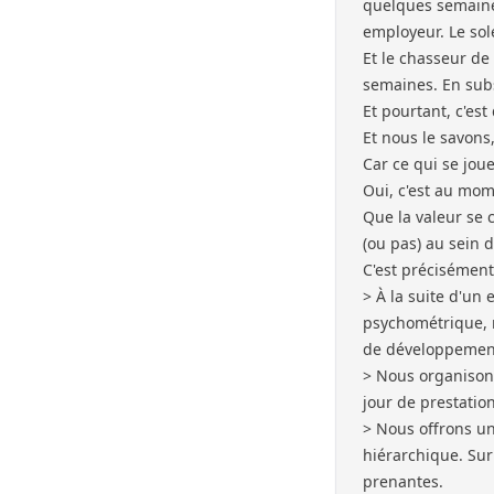
quelques semaine
employeur. Le sole
Et le chasseur de
semaines. En subst
Et pourtant, c'es
Et nous le savons,
Car ce qui se joue
Oui, c'est au mo
Que la valeur se 
(ou pas) au sein 
C'est précisément
> À la suite d'un 
psychométrique, n
de développement 
> Nous organisons
jour de prestatio
> Nous offrons un
hiérarchique. Sur 
prenantes.