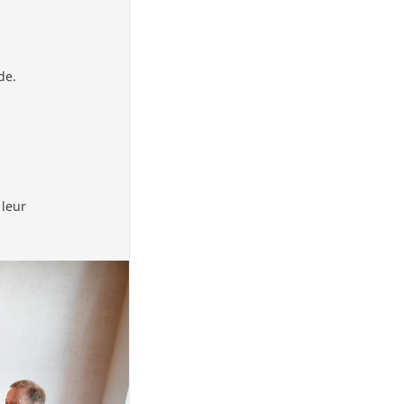
de.
 leur