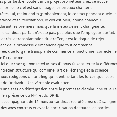
s plus tard, envoûté par un projet prometteur chez ce nouvel
il brille, le ciel est sans nuage, les oiseaux chantent.
 têtes, lui, maintiendra (probablement) le contact pendant quelque
ance c'est "félicitations, le ciel est bleu, bonne chance" !
t durant les premiers mois que la météo devient changeante.
 le candidat parfait n'existe pas, pas plus que l'employeur parfait.
 après la transplantation du greffon, c'est le risque de rejet.
ment de la promesse d'embauche que tout commence.
crée, que l’organe transplanté commence à fonctionner correcteme
de l’organisme.
 ici que chez @Connected Minds ® nous faisons toute la différenc
entretien structuré qui combine l'art de l'échange et la science
ous rédigeons un briefing qui identifie tant les forces que les zo
de l'individu. Une véritable évaluation.
 une session d'intégration entre la promesse d'embauche et le 1e
n (en présence du N+1 et du DRH).
 accompagnant de 12 mois au candidat recruté ainsi qu'à sa ligne
des axes concrets et avec la participation de toutes les parties