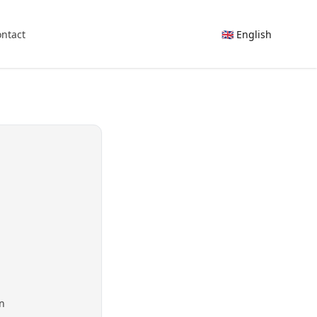
ntact
🇬🇧 English
on