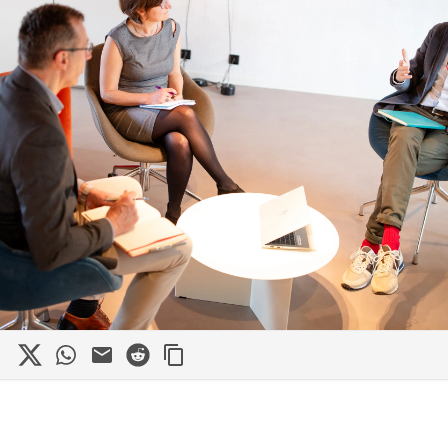
in
cebook
X
WhatsApp
Mail
Reddit