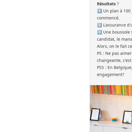
Résultats
?
1️⃣ Un plan à 10
commencé.
2️⃣ L'assurance 
3️⃣ Une boussole 
candidat, le manag
Alors, on le fait c
PS : Ne pas aimer 
changeante, c'est
PSS : En Belgique
engagement?