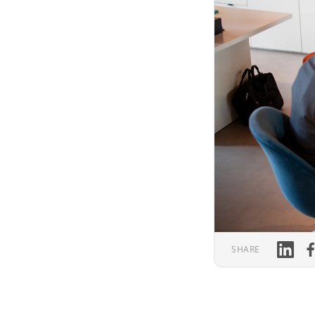
Linked
Fa
SHARE