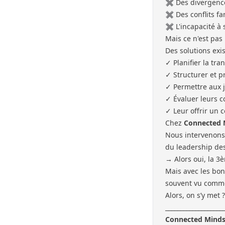
✖︎ Des divergence
✖︎ Des conflits f
✖︎ L'incapacité à
Mais ce n'est pas 
Des solutions exis
✓ Planifier la tr
✓ Structurer et p
✓ Permettre aux j
✓ Évaluer leurs 
✓ Leur offrir un 
Chez
Connected 
Nous intervenons 
du leadership des
→ Alors oui, la 3è
Mais avec les bon
souvent vu comme
Alors, on s’y met 
___________________
Connected Mind