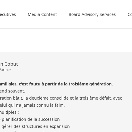
ecutives
Media Content
Board Advisory Services
Co
en Cobut
Partner
miliales, c'est foutu à partir de la troisième génération.
tend souvent.
ation bâtit, la deuxième consolide et la troisième défait, avec
elui qui n’a jamais connu la faim.
ultiples :
lanification de la succession
de gérer des structures en expansion