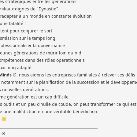
s stratégiques entre les générations
amiliaux dignes de "Dynastie"
 s'adapter à un monde en constante évolution
une fatalité !
tent pour conjurer le sort.
ansmission sur le temps long
rofessionnaliser la gouvernance
eunes générations de mûrir loin du nid
compétences dans des rôles opérationnels
coaching adapté
Minds ®
, nous aidons les entreprises familiales à relever ces défis 
notamment sur la planification de la succession et le développem
 nouvelles générations.
me génération est un cap difficile.
s outils et un peu d’huile de coude, on peut transformer ce qui est
 une malédiction en une véritable bénédiction.
? 😉
______________________________________________________
s ®