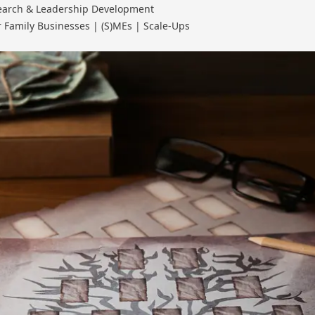
Search & Leadership Development
r Family Businesses | (S)MEs | Scale-Ups