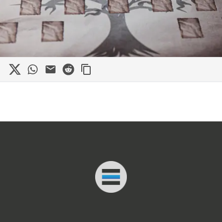
in
cebook
X
WhatsApp
Mail
Reddit
Connected Minds