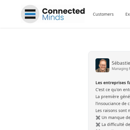
Connected Minds
Customers
Ex
Sébasti
Managing 
Les entreprises fa
C'est ce qu'on en
La première génér
l’insouciance de c
Les raisons sont m
✖︎ Un manque de p
✖︎ La difficulté 