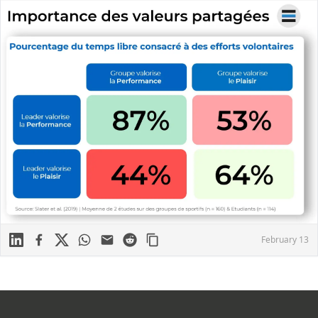
Linkedin
Facebook
X
WhatsApp
Mail
Reddit
February 13
Footer