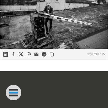
Linkedin
Facebook
X
WhatsApp
Mail
Reddit
November 15
Footer
Connected Minds