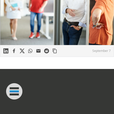
Linkedin
Facebook
X
WhatsApp
Mail
Reddit
September 7
Footer
Connected Minds