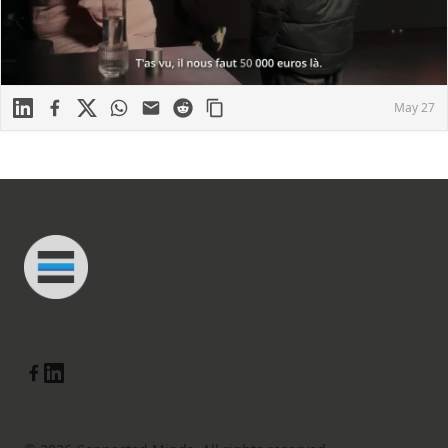
Linkedin
Facebook
X
WhatsApp
Mail
Reddit
May 27
Footer
Connected Minds
Linkedin
Facebook