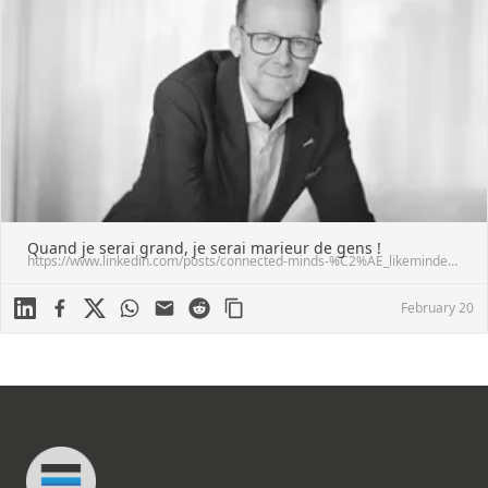
Quand je serai grand, je serai marieur de gens !
https://www.linkedin.com/posts/connected-minds-%C2%AE_likeminded-executivesearch-fit-activity-7158034690115796992-cM-N?utm_source=share&utm_medium=member_desktop
Linkedin
Facebook
X
WhatsApp
Mail
Reddit
February 20
Footer
Connected Minds