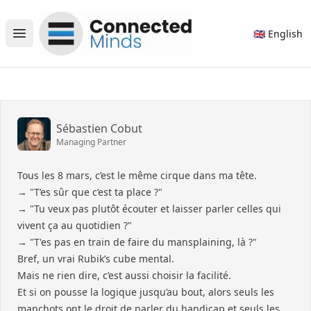
Connected Minds
🇬🇧 English
Open main menu
Sébastien Cobut
Managing Partner
Tous les 8 mars, c’est le même cirque dans ma tête.
→ "T’es sûr que c’est ta place ?"
→ "Tu veux pas plutôt écouter et laisser parler celles qui
vivent ça au quotidien ?"
→ "T'es pas en train de faire du mansplaining, là ?"
Bref, un vrai Rubik’s cube mental.
Mais ne rien dire, c’est aussi choisir la facilité.
Et si on pousse la logique jusqu’au bout, alors seuls les
manchots ont le droit de parler du handicap et seuls les