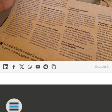
Linkedin
Facebook
X
WhatsApp
Mail
Reddit
October 3
Footer
Connected Minds