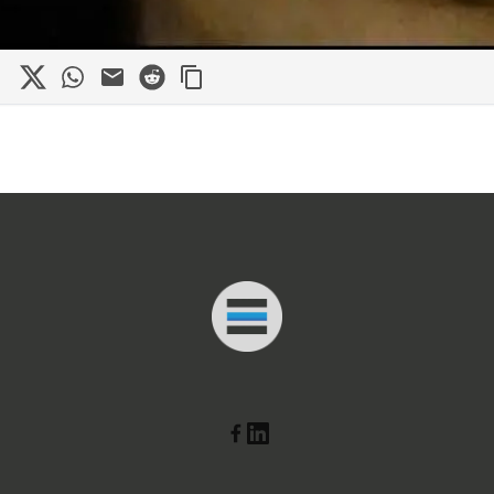
in
cebook
X
WhatsApp
Mail
Reddit
Connected Minds
Linkedin
Facebook