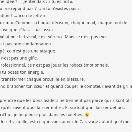
e idée ? → J’entendais : « tu es nul ».
 ne répond pas ? → « tu n’existes pas ».
ion ? → « on te jette ».
pour moi. Comme si chaque décision, chaque mail, chaque mot de
euve que j'étais... pas assez.
vélation : le travail, c’est sérieux. Mais ce n’est pas moi.
’est pas une condamnation.
é, ce n’est pas une attaque.
n’est pas une gifle.
ofessionnel, ce n’est pas jouer les robots émotionnels.
ù tu poses ton énergie.
e transformer chaque broutille en blessure.
and brancher ton cœur et quand couper le compteur avant de grill
omprendre que les bons leaders ne tiennent pas parce qu’ils sont bli
 qu’ils savent quoi laisser entrer. Et surtout quoi laisser dehors.
urd’hui, je ne pleure plus dans les toilettes. 😉
 le ref visuelle, est-ce que vous aimez le Caravage autant qu'il me