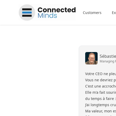
Connected Minds
Customers
Ex
Sébasti
Managing 
Votre CEO ne pleu
Vous ne devriez p
C'est une accroch
Elle m'a fait sour
du temps à faire 
J’ai longtemps cru
Ma valeur, mon e