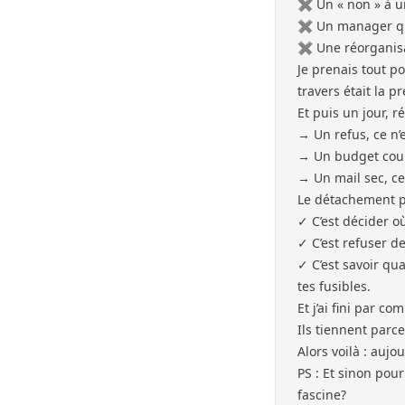
✖︎ Un « non » à un
✖︎ Un manager qui
✖︎ Une réorganisat
Je prenais tout 
travers était la pr
Et puis un jour, ré
→ Un refus, ce n
→ Un budget coup
→ Un mail sec, ce 
Le détachement pr
✓ C’est décider o
✓ C’est refuser d
✓ C’est savoir qu
tes fusibles.
Et j’ai fini par c
Ils tiennent parce
Alors voilà : aujo
PS : Et sinon pour
fascine?