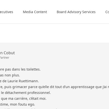
ecutives
Media Content
Board Advisory Services
Co
en Cobut
Partner
re pas dans les toilettes.
as non plus.
e de Laurie Ruettimann.
ire, puis grimacer parce qu’elle dit tout d’un apprentissage que j’ai 
: le détachement professionnel.
 que ma carrière, c’était moi.
stime, mon foutu ego.