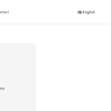
ntact
🇬🇧 English
mis