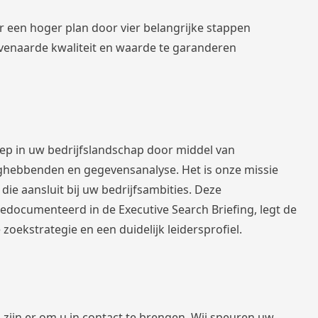
r een hoger plan door vier belangrijke stappen
venaarde kwaliteit en waarde te garanderen
ep in uw bedrijfslandschap door middel van
ghebbenden en gegevensanalyse. Het is onze missie
 die aansluit bij uw bedrijfsambities. Deze
gedocumenteerd in de Executive Search Briefing, legt de
oekstrategie en een duidelijk leidersprofiel.
j zijn er om u in contact te brengen. Wij speuren uw