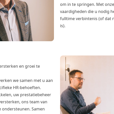
om in te springen. Met onze 
vaardigheden die u nodig h
fulltime verbintenis (of da
is).
rsterken en groei te
werken we samen met u aan
cifieke HR-behoeften.
kkelen, uw prestatiebeheer
 versterken, ons team van
 te ondersteunen. Samen