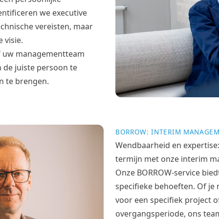
ntificeren we executive
echnische vereisten, maar
 visie.
n of uw managementteam
n de juiste persoon te
n te brengen.
BORROW: INTERIM MANAGEM
Wendbaarheid en expertise:
termijn met onze interim m
Onze BORROW-service biedt 
specifieke behoeften. Of je
voor een specifiek project of
overgangsperiode, ons team