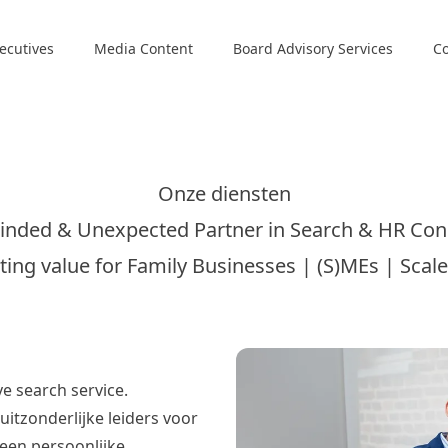
ecutives
Media Content
Board Advisory Services
Co
Onze diensten
inded & Unexpected Partner in Search & HR Con
ting value for Family Businesses | (S)MEs | Scal
e search service.
itzonderlijke leiders voor
 een persoonlijke