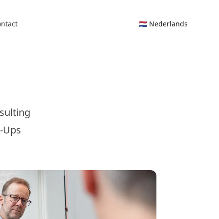
ntact
🇳🇱 Nederlands
sulting
e-Ups