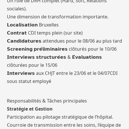
Un rôle de DRH complet (Hard, Soft, Relations
sociales).
Une dimension de transformation importante.
𝗟𝗼𝗰𝗮𝗹𝗶𝘀𝗮𝘁𝗶𝗼𝗻 Bruxelles
𝗖𝗼𝗻𝘁𝗿𝗮𝘁 CDI temps plein (sur site)
𝗖𝗮𝗻𝗱𝗶𝗱𝗮𝘁𝘂𝗿𝗲𝘀 attendues pour le 08/06 au plus tard
𝗦𝗰𝗿𝗲𝗲𝗻𝗶𝗻𝗴 𝗽𝗿𝗲́𝗹𝗶𝗺𝗶𝗻𝗮𝗶𝗿𝗲𝘀 clôturés pour le 10/06
𝗜𝗻𝘁𝗲𝗿𝘃𝗶𝗲𝘄𝘀 𝘀𝘁𝗿𝘂𝗰𝘁𝘂𝗿𝗲́𝗲𝘀 & 𝗘́𝘃𝗮𝗹𝘂𝗮𝘁𝗶𝗼𝗻𝘀
clôturées pour le 15/06
𝗜𝗻𝘁𝗲𝗿𝘃𝗶𝗲𝘄𝘀 aux CHJT entre le 23/06 et le 04/07CDI
sous statut employé
Responsabilités & Tâches principales
Stratégie et Gestion
Participation au pilotage stratégique de l’hôpital.
Courroie de transmission entre les soins, l’équipe de