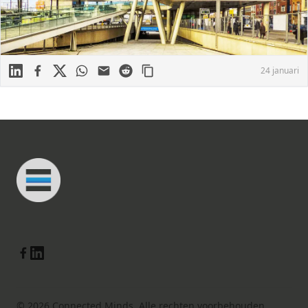
Linkedin
Facebook
X
WhatsApp
Mail
Reddit
24 januari
Footer
Connected Minds
Linkedin
Facebook
© 2026 Connected Minds. Alle rechten voorbehouden.