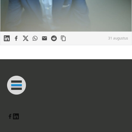
Linkedin
Facebook
X
WhatsApp
Mail
Reddit
31 augustus
Footer
Connected Minds
Linkedin
Facebook