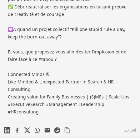
✅ Débureaucratiser les organisations en faisant preuve
de créativité et de courage
💟A quand un projet collectif “Kill one stupid rule a day,
keep the burn-out away”?
Et vous, que proposez-vous afin d’éviter l’implosion et de
faire face à ce #tabou ?
Connected Minds ®
Like-Minded & Unexpected Partner in Search & HR
Consulting
Creating value for Family Businesses | (S)MEs | Scale-Ups
#ExecutiveSearch #Management #Leadership
#HRconsulting
Linkedin
Facebook
X
WhatsApp
Mail
Reddit
20 juni