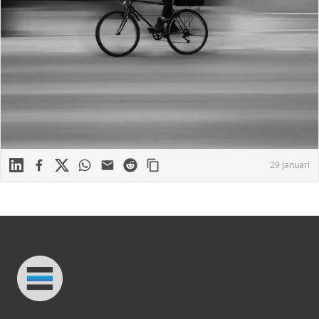
Linkedin
Facebook
X
WhatsApp
Mail
Reddit
29 januari
Footer
Connected Minds