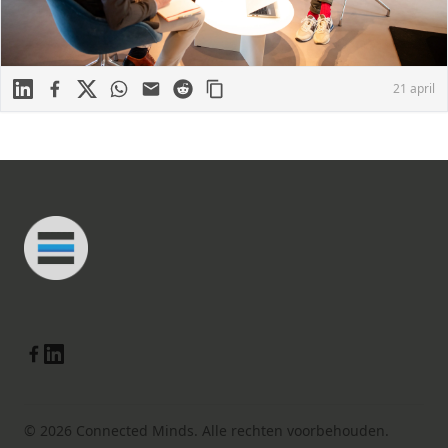
Linkedin
Facebook
X
WhatsApp
Mail
Reddit
21 april
Footer
Connected Minds
Linkedin
Facebook
© 2026 Connected Minds. Alle rechten voorbehouden.