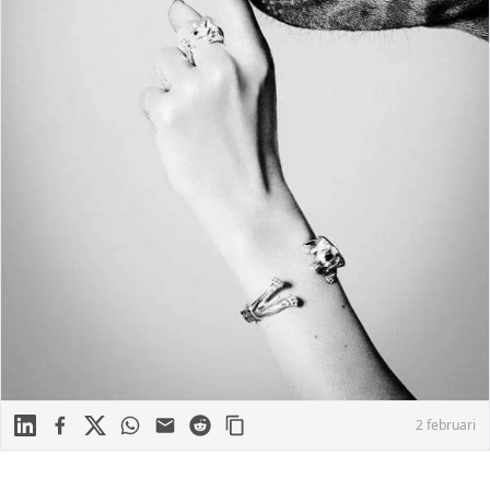
Linkedin
Facebook
X
WhatsApp
Mail
Reddit
2 februari