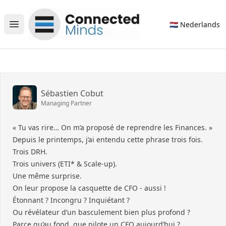
Connected Minds
🇳🇱 Nederlands
Open main menu
Sébastien Cobut
Managing Partner
« Tu vas rire… On m’a proposé de reprendre les Finances. »
Depuis le printemps, j’ai entendu cette phrase trois fois.
Trois DRH.
Trois univers (ETI* & Scale-up).
Une même surprise.
On leur propose la casquette de CFO - aussi !
Étonnant ? Incongru ? Inquiétant ?
Ou révélateur d’un basculement bien plus profond ?
Parce qu’au fond, que pilote un CFO aujourd’hui ?