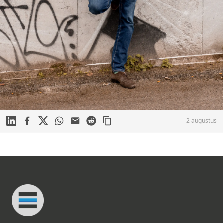
Linkedin
Facebook
X
WhatsApp
Mail
Reddit
2 augustus
Footer
Connected Minds