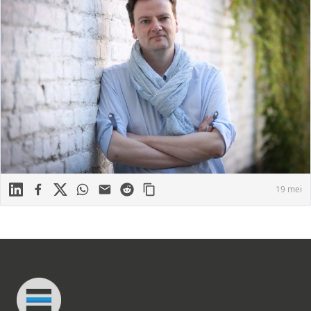
Linkedin
Facebook
X
WhatsApp
Mail
Reddit
19 mei
Footer
Connected Minds