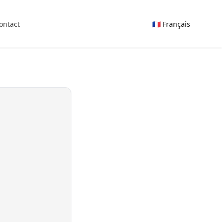
ontact
🇫🇷 Français