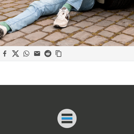
edin
Facebook
X
WhatsApp
Mail
Reddit
Connected Minds