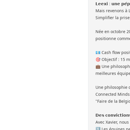
𝗟𝗲𝗲𝘅𝗶 : 𝘂𝗻𝗲 𝗽𝗲́
Mais revenons à L
Simplifier la pris
Née en octobre 20
positionne comme 
💶 Cash flow posit
🎯 Objectif : 15 m
💼 Une philosophi
meilleures équipe
Une philosophie q
Connected Minds
"Faire de la Belg
𝗗𝗲𝘀 𝗰𝗼𝗻𝘃𝗶𝗰𝘁𝗶𝗼𝗻
Avec Xavier, nous
1️⃣ Les équipes p