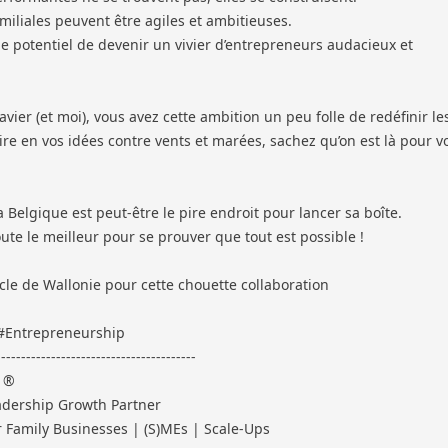
amiliales peuvent être agiles et ambitieuses.
 le potentiel de devenir un vivier d’entrepreneurs audacieux et
vier (et moi), vous avez cette ambition un peu folle de redéfinir le
ire en vos idées contre vents et marées, sachez qu’on est là pour v
a Belgique est peut-être le pire endroit pour lancer sa boîte.
oute le meilleur pour se prouver que tout est possible !
cle de Wallonie
pour cette chouette collaboration
#Entrepreneurship
----------------------------------------
 ®
adership Growth Partner
r Family Businesses | (S)MEs | Scale-Ups