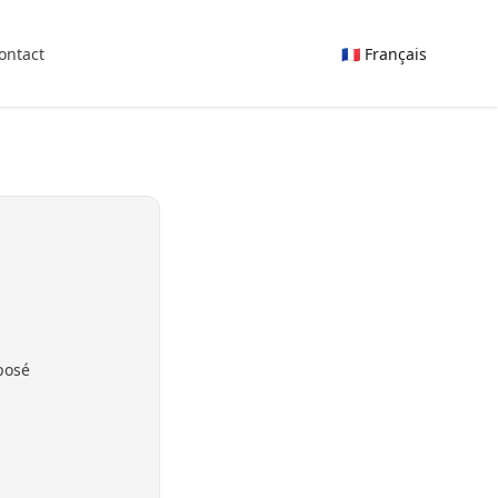
ontact
🇫🇷 Français
posé