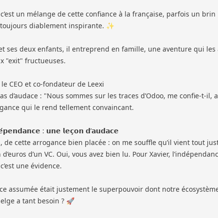
 c’est un mélange de cette confiance à la française, parfois un brin
 toujours diablement inspirante. ✨
t ses deux enfants, il entreprend en famille, une aventure qui les
 "exit" fructueuses.
st le CEO et co-fondateur de
Leexi
as d’audace : "Nous sommes sur les traces d’Odoo, me confie-t-il, 
gance qui le rend tellement convaincant.
𝗲́𝗽𝗲𝗻𝗱𝗮𝗻𝗰𝗲 : 𝘂𝗻𝗲 𝗹𝗲𝗰̧𝗼𝗻 𝗱’𝗮𝘂𝗱𝗮𝗰𝗲
 de cette arrogance bien placée : on me souffle qu’il vient tout jus
n d’euros d’un VC. Oui, vous avez bien lu. Pour Xavier, l’indépendan
 c’est une évidence.
ance assumée était justement le superpouvoir dont notre écosystèm
elge a tant besoin ? 🚀