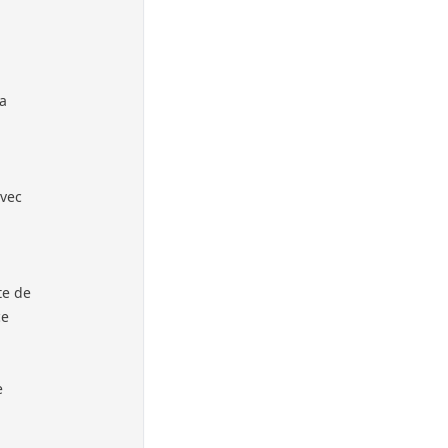
 a
avec
te de
ce
e