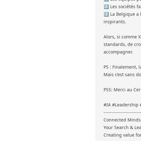
2️⃣ Les sociétés f
3️⃣ La Belgique a
inspirants.
Alors, si comme Xa
standards, de cro
accompagner.
PS : Finalement, l
Mais c’est sans d
PSS: Merci au
Cer
#IA
#Leadership
-----------------------
Connected Minds
Your Search & Le
Creating value fo