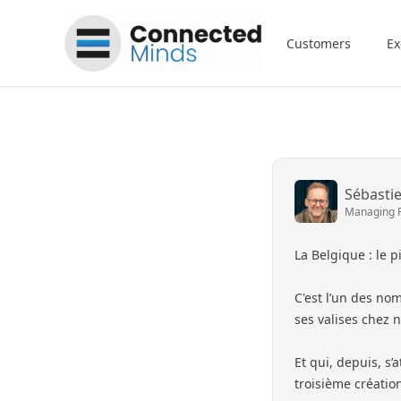
Connected Minds
Customers
Ex
Sébasti
Managing 
La Belgique : le p
C'est l’un des no
ses valises chez 
Et qui, depuis, s’
troisième création