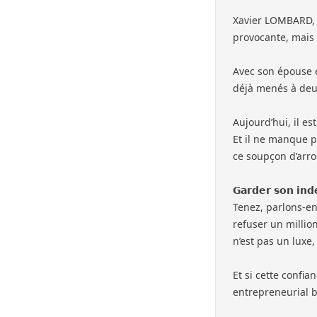
Xavier LOMBARD
,
provocante, mais
Avec son épouse e
déjà menés à deux
Aujourd’hui, il e
Et il ne manque p
ce soupçon d’arro
𝗚𝗮𝗿𝗱𝗲𝗿 𝘀𝗼𝗻 𝗶𝗻𝗱
Tenez, parlons-en,
refuser un millio
n’est pas un luxe,
Et si cette confi
entrepreneurial b