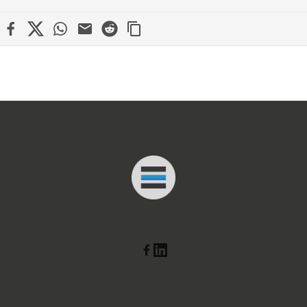
edin
Facebook
X
WhatsApp
Mail
Reddit
Connected Minds
Linkedin
Facebook