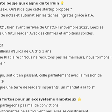
𝗶𝘁𝗲 𝗯𝗲𝗹𝗴𝗲 𝗾𝘂𝗶 𝗴𝗮𝗴𝗻𝗲 𝗱𝘂 𝘁𝗲𝗿𝗿𝗮𝗶𝗻 💡
eexi. Qu’est-ce que cette startup propose ?
e de notes et automatiser les tâches ingrates grâce à l’IA.
21, bien avant l’arrivée de ChatGPT (novembre 2022), Leexi se
un futur leader. Avec des chiffres et ambitions solides.
if
illions d’euros de CA d’ici 3 ans
e RH claire : "Nous ne recrutons pas les meilleurs, nous formons l
s."
ui, soit dit en passant, colle parfaitement avec la mission de
 ®
ique une terre de leaders inspirants, un mandat à la fois"
𝘀 𝗳𝗼𝗿𝘁𝗲𝘀 𝗽𝗼𝘂𝗿 𝘂𝗻 𝗲́𝗰𝗼𝘀𝘆𝘀𝘁𝗲̀𝗺𝗲 𝗮𝗺𝗯𝗶𝘁𝗶𝗲𝘂𝘅 🌟
 partageons pas mal de convictions :
erformantes ne se trouvent pas, elles se construisent.