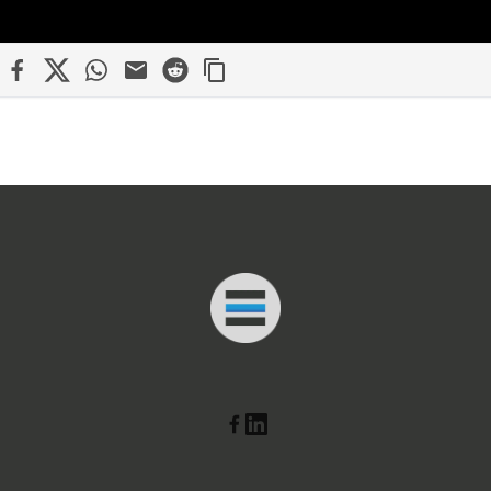
edin
Facebook
X
WhatsApp
Mail
Reddit
Connected Minds
Linkedin
Facebook