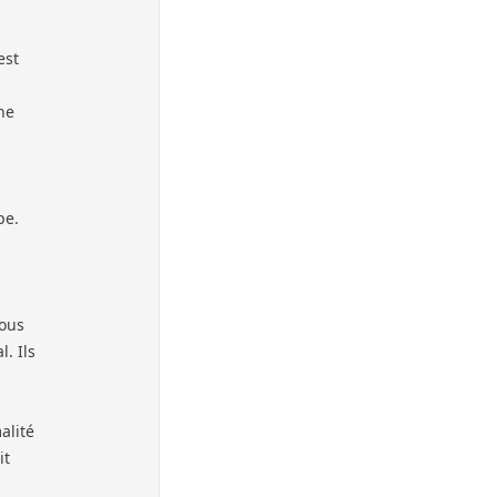
est
ne
pe.
vous
. Ils
alité
it