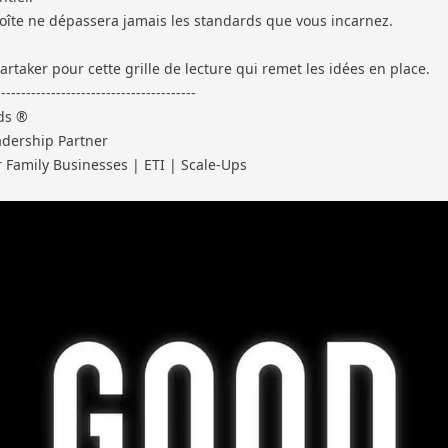
oîte ne dépassera jamais les standards que vous incarnez.
Partaker pour cette grille de lecture qui remet les idées en place.
----------------------------------------
ds ®
adership Partner
r Family Businesses | ETI | Scale-Ups