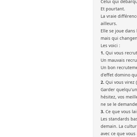
Celui qui débarqu
Et pourtant.
La vraie différen
ailleurs.
Elle se joue dans
mais qui changen
Les voici :
1.
Qui vous recru
Un mauvais recrut
Un bon recrutemen
d'effet domino que
2.
Qui vous virez (
Garder quelqu'un 
hésitez, vos meil
ne se le demande
3.
Ce que vous lai
Les standards bas
demain. La culture
avec ce que vous 