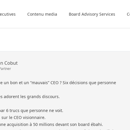
ecutives
Contenu media
Board Advisory Services
C
en Cobut
Partner
re un bon et un “mauvais” CEO ? Six décisions que personne
s adorent les grands discours.
par 6 trucs que personne ne voit.
sur le CEO visionnaire.
une acquisition à 50 millions devant son board ébahi.