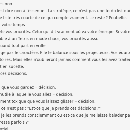
tes non
est dire non à l'essentiel. La stratégie, ce n'est pas une to-do list qu
e liste très courte de ce qui compte vraiment. Le reste ? Poubelle.
 votre temps
e vos priorités. Celui qui dit vraiment où va votre énergie. Si votr
ble à un Tetris en mode chaos, vos priorités aussi.
uand tout part en vrille
rge pas le caractère. Elle le balance sous les projecteurs. Vos équi
ctoires. Mais elles n'oublieront jamais comment vous les avez traité
t en sucette.
ces décisions.
que vous gardez = décision.
utile à laquelle vous allez = décision.
nt toxique que vous laissez glisser = décision.
 ce n'est pas : "Est-ce que je prends ces décisions ?"
ue je les prends consciemment ou est-ce que je me laisse balader pa
resse parfois ?"
ntiel.