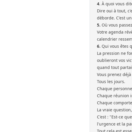
4
. À quoi vous di
Dire oui à tout, c'
déborde. C'est un
5.
Où vous passez
Votre agenda révèl
calendrier ressem
6.
Qui vous êtes q
La pression ne fo
oublieront vos vi
quand tout partai
Vous prenez déjà 
Tous les jours.
Chaque personne 
Chaque réunion in
Chaque comporteme
La vraie question,
C'est : "Est-ce q
l'urgence et la pa
Tout cela est esse