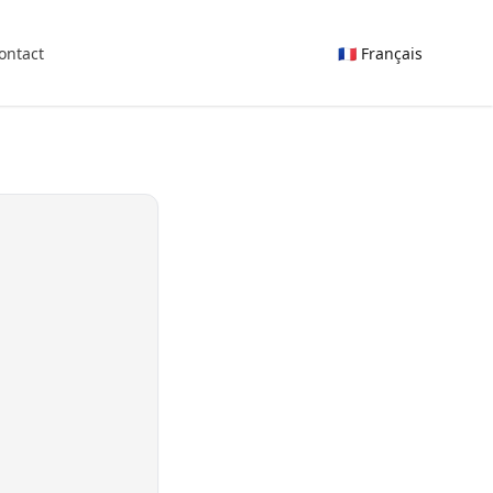
ontact
🇫🇷 Français