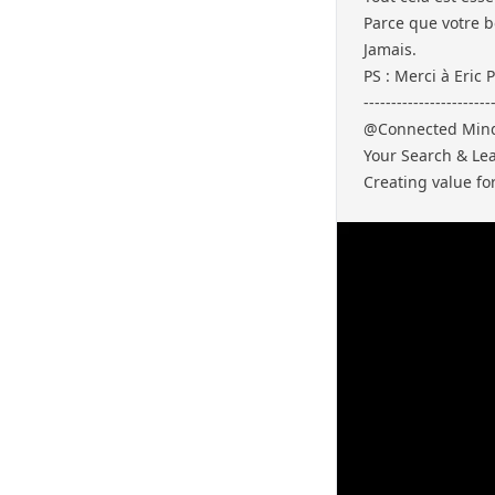
Parce que votre b
Jamais.
PS : Merci à Eric 
-----------------------
@Connected Min
Your Search & Le
Creating value fo