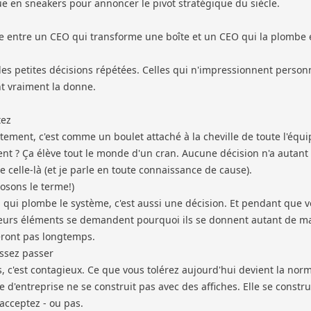
e en sneakers pour annoncer le pivot stratégique du siècle.
ce entre un CEO qui transforme une boîte et un CEO qui la plombe 
 les petites décisions répétées. Celles qui n'impressionnent person
t vraiment la donne.
tez
ement, c'est comme un boulet attaché à la cheville de toute l'équi
t ? Ça élève tout le monde d'un cran. Aucune décision n'a autant
 celle-là (et je parle en toute connaissance de cause).
osons le terme!)
qui plombe le système, c'est aussi une décision. Et pendant que 
leurs éléments se demandent pourquoi ils se donnent autant de mal
ront pas longtemps.
ssez passer
, c'est contagieux. Ce que vous tolérez aujourd'hui devient la norm
 d'entreprise ne se construit pas avec des affiches. Elle se constru
acceptez - ou pas.