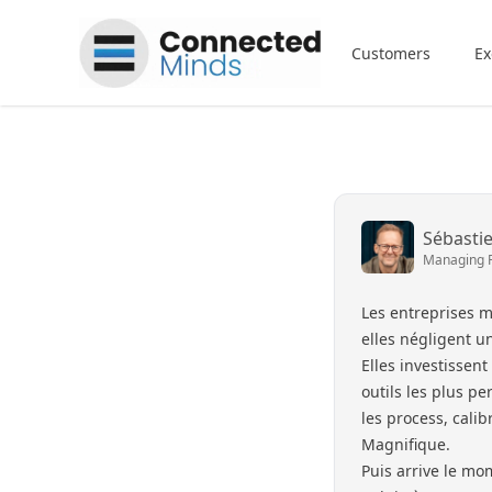
Connected Minds
Customers
Ex
Sébasti
Managing 
Les entreprises me
elles négligent u
Elles investissen
outils les plus pe
les process, calibr
Magnifique.
Puis arrive le mo