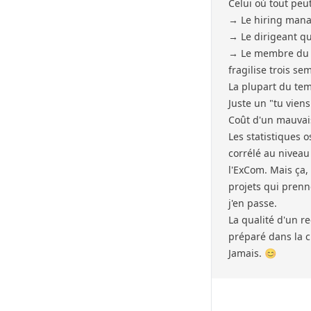
Celui où tout peut
→ Le hiring manag
→ Le dirigeant qu
→ Le membre du c
fragilise trois s
La plupart du temp
Juste un "tu viens
Coût d'un mauvai
Les statistiques o
corrélé au niveau
l'ExCom. Mais ça, 
projets qui prenne
j'en passe.
La qualité d'un 
préparé dans la c
Jamais. 😊