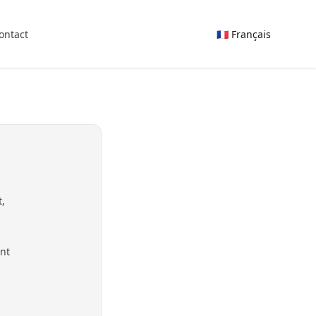
ontact
🇫🇷 Français
t,
ent