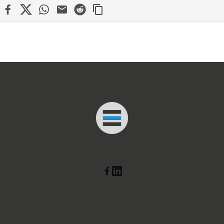
edin
Facebook
X
WhatsApp
Mail
Reddit
Connected Minds
Linkedin
Facebook