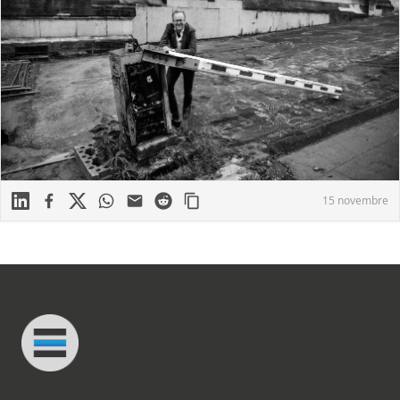
Linkedin
Facebook
X
WhatsApp
Mail
Reddit
15 novembre
Footer
Connected Minds