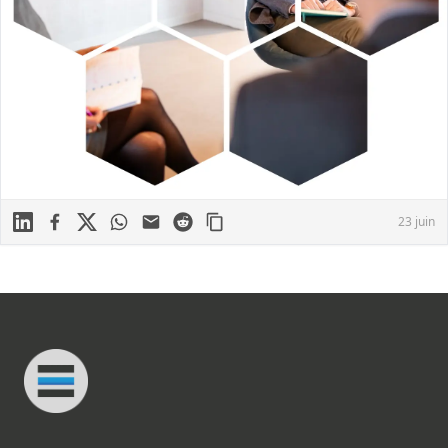
Linkedin
Facebook
X
WhatsApp
Mail
Reddit
23 juin
Footer
Connected Minds