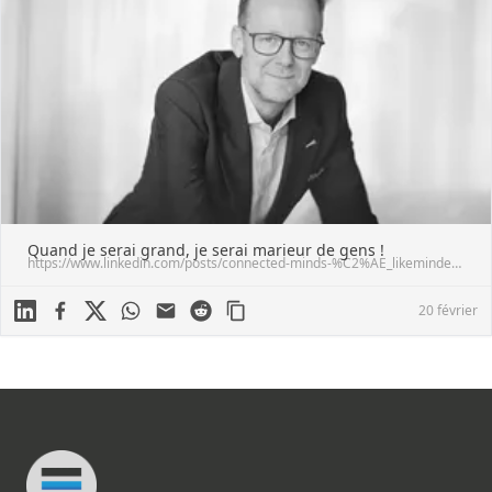
Quand je serai grand, je serai marieur de gens !
https://www.linkedin.com/posts/connected-minds-%C2%AE_likeminded-executivesearch-fit-activity-7158034690115796992-cM-N?utm_source=share&utm_medium=member_desktop
Linkedin
Facebook
X
WhatsApp
Mail
Reddit
20 février
Footer
Connected Minds