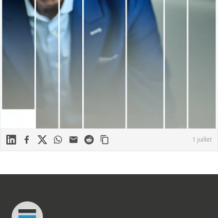
Linkedin
Facebook
X
WhatsApp
Mail
Reddit
1 juillet
Footer
Connected Minds